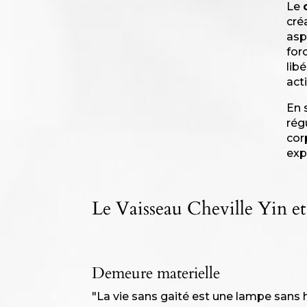
Le
cré
asp
for
lib
acti
En 
rég
cor
exp
Le Vaisseau Cheville Yin e
Demeure materielle
"La vie sans gaité est une lampe sans h