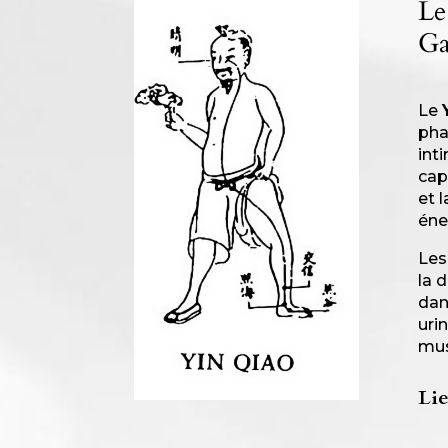
Le
Ga
Le
pha
int
cap
et 
éne
Les
la 
dan
uri
mus
Lie