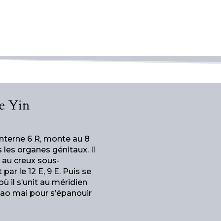
le Yin
interne 6 R, monte au 8
 les organes génitaux. Il
e au creux sous-
 par le 12 E, 9 E. Puis se
où il s’unit au méridien
qiao mai pour s’épanouir