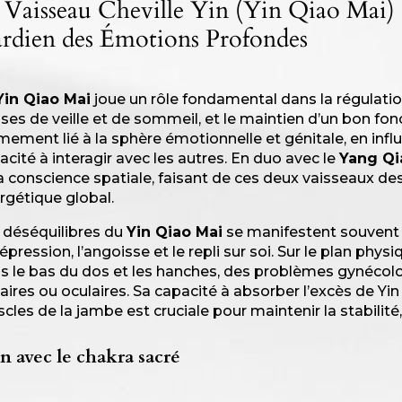
 Vaisseau Cheville Yin (Yin Qiao Mai) 
rdien des Émotions Profondes
Yin Qiao Mai
joue un rôle fondamental dans la régulati
ses de veille et de sommeil, et le maintien d’un bon fon
imement lié à la sphère émotionnelle et génitale, en infl
acité à interagir avec les autres. En duo avec le
Yang Qi
la conscience spatiale, faisant de ces deux vaisseaux des
rgétique global.
 déséquilibres du
Yin Qiao Mai
se manifestent souvent 
dépression, l’angoisse et le repli sur soi. Sur le plan phy
s le bas du dos et les hanches, des problèmes gynécolo
naires ou oculaires. Sa capacité à absorber l’excès de Yin
cles de la jambe est cruciale pour maintenir la stabilit
n avec le chakra sacré