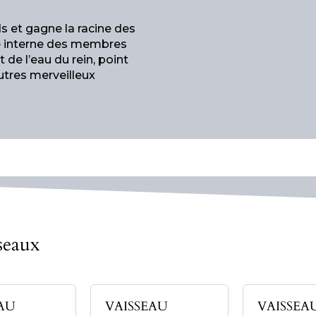
ds et gagne la racine des
ce interne des membres
t de l’eau du rein, point
 autres merveilleux
seaux
EAU
VAISSEAU
VAISSEA