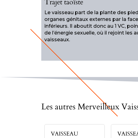
Trajet taoïste
Le vaisseau part de la plante des pie
organes génitaux externes par la fa
inférieurs. Il aboutit donc au 1 VC, poin
de l’énergie sexuelle, où il rejoint les
vaisseaux.
Les autres Merveilleux Vais
SEAU DE
VAISSEAU
VAISS