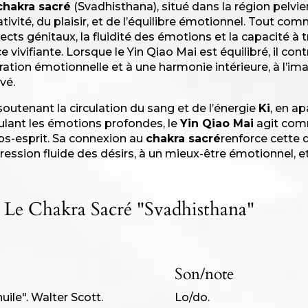
chakra sacré
(
Svadhisthana
), situé dans la région pelvi
ativité, du plaisir, et de l’équilibre émotionnel. Tout co
ects génitaux, la fluidité des émotions et la capacité à
ce vivifiante. Lorsque le Yin Qiao Mai est équilibré, il con
ération émotionnelle et à une harmonie intérieure, à l’i
vé.
soutenant la circulation du sang et de l’énergie
Ki
, en a
ulant les émotions profondes, le
Yin Qiao Mai
agit comme
ps-esprit. Sa connexion au
chakra sacré
renforce cette 
ression fluide des désirs, à un mieux-être émotionnel, et 
t Le Chakra Sacré "Svadhisthana"
Son/note
uile". Walter Scott.
Lo/do.