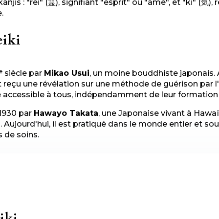
is : "rei" (霊), signifiant "esprit" ou "âme", et "ki" (気),
.
eiki
ᵉ siècle par
Mikao Usui
, un moine bouddhiste japonais. 
t reçu une révélation sur une méthode de guérison par l'
e accessible à tous, indépendamment de leur formation m
 1930 par
Hawayo Takata
, une Japonaise vivant à Hawa
. Aujourd'hui, il est pratiqué dans le monde entier et 
 de soins.
iki