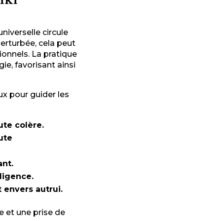
universelle circule
erturbée, cela peut
onnels. La pratique
gie, favorisant ainsi
x pour guider les
ute colère.
ute
ant.
iligence.
t envers autrui.
e et une prise de