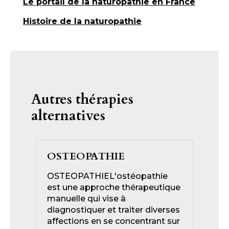
Le portail de la naturopathie en France
Histoire de la naturopathie
Autres thérapies
alternatives
OSTEOPATHIE
NA
OSTEOPATHIEL'ostéopathie
NA
est une approche thérapeutique
nat
manuelle qui vise à
tra
diagnostiquer et traiter diverses
ant
affections en se concentrant sur
pré